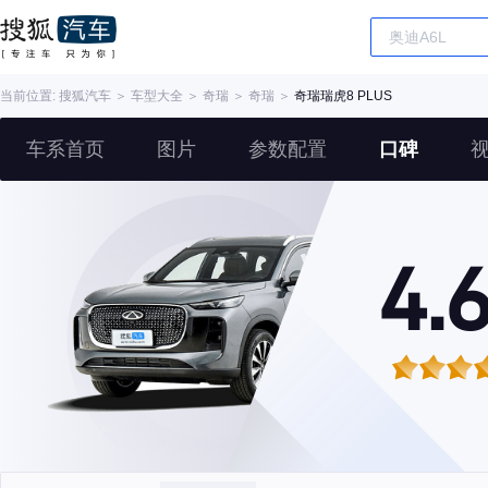
当前位置:
搜狐汽车
＞
车型大全
＞
奇瑞
＞
奇瑞
＞
奇瑞瑞虎8 PLUS
车系首页
图片
参数配置
口碑
4.