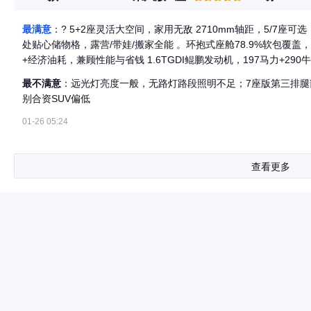
最满意
：? 5+2座灵活大空间，家用无敌 2710mm轴距，5/7座可
处贴心储物格，露营/带娃/搬家全能 。环抱式座舱78.9%软包覆盖，触感
+经济油耗，兼顾性能与省钱 1.6TGDI鲲鹏发动机，197马力+290牛?米，7DCT换挡平顺，超车有力；加92号油，百
公里综合油耗约7.1-7.9L，用车成本低。 ? 高性价比+实用配置拉满 12.19万起，标配L2级智能辅助驾驶（自适应巡
最不满意
：远光灯亮度一般，无路灯路段照明不足；7座版第三排
航、车道保持）、540°透明底盘、索尼8扬声器、15.6英寸2.5K大屏、
别合资SUV偏低
质保，家用无顾虑 84%铝合金防撞梁+1500MPa超高强度钢车身，540°全景影像，首任车主享整车终身质保，用车
更安心 。 ? 底盘舒适+操控顺手 底盘调校偏舒适，过滤颠簸干脆，高速过弯侧倾小；电子怀挡操作便捷，转向精准
01-26 05:24
虚位小，开着有信心。
查看更多