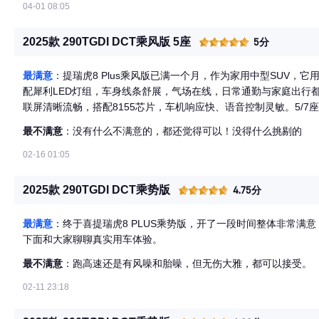
04-01 08:05
2025款 290TGDI DCT乘风版 5座
5分
最满意
：提瑞虎8 Plus乘风版已满一个月，作为家用中型SUV，
配犀利LED灯组，车身线条舒展，气场在线，日常通勤与家庭出行都很有面子。 内饰软质包裹
联屏清晰流畅，搭配8155芯片，车机响应快、语音控制灵敏。5/
备箱装载能力强，放倒后能满足大件搬运需求。座椅支撑适中，久坐
最不满意
：没有什么不满意的，都还觉得可以！没得什么挑剔的
像等配置，日常用着省心又有档次。 动力搭载鲲鹏1.6T+7DCT，197马力输出平顺，起步轻快、超车有底气，市区
与高速都够用。底盘调校偏舒适，过减速带滤震干脆，高速变道稳定
02-16 01:05
左右，高速约6.5L，加92号油，养车压力小。 一个月开下来，底盘稳、空间大、配置足、油耗友好，是靠谱的家用
选择。高速胎噪略有存在感，低速偶有轻微顿挫，但不影响整体好
2025款 290TGDI DCT乘势版
4.75分
8 Plus乘风版很值得考虑。
最满意
：终于喜提瑞虎8 PLUS乘势版，开了一段时间整体非常满
下面和大家聊聊真实用车体验。
最不满意
：跑高速还是有风噪和胎噪，但无伤大雅，都可以接受。
02-11 23:18