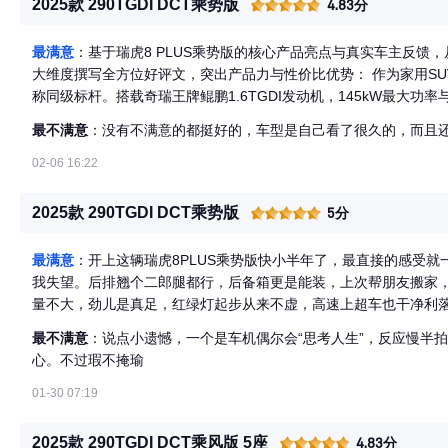
2025款 290TGDI DCT乘势版
4.83分
最满意
：基于瑞虎8 PLUS乘势版的核心产品亮点与真实车主反馈
大维度撰写全方位好评文，突出产品力与性价比优势： 作为家用SUV
称同级标杆。搭载奇瑞王牌鲲鹏1.6TGDI发动机，145kW最大功率
无论是市区起步还是高速超车都底气十足。匹配7速湿式双离合变
最不满意
：没有不满意的都挺好的，车型是自己看了很久的，而且
偶有轻微顿挫外，大部分工况下动力衔接如丝般顺滑。2000-400
能感受到明显推背感，满载爬坡也毫无压力，彻底打破家用SUV“动力
02-06 16:22
面积带来越级质感，触手可及之处均为细腻柔软的皮质包裹，搭配
座舱氛围。云憩环抱式设计包裹感十足，15.6英寸2.5K高清中控屏
2025款 290TGDI DCT乘势版
5分
清晰。前排座椅支持加热通风功能，主驾电动调节+座椅记忆满足不
PURE净立方绿色座舱有效过滤有害物质，搭配双层夹胶静音玻璃，
最满意
：开上这辆瑞虎8PLUS乘势版快小半年了，最直接的感受
心。
我失望。后排翘个二郎腿都行，后备箱更是能装，上次帮朋友搬家，
量不大，劲儿是真足，红绿灯起步从来不虚，高速上超车也干净利
才8个多油，吃92号“粗粮”就行，养起来没压力。内饰看着挺上档
最不满意
：说点小遗憾，一个是车机偶尔会“思考人生”，反应慢半
速上风噪胎噪有点明显，但十来万的车，咱也不能要求它静音跟豪
心。不过瑕不掩瑜
特别顾家的“实在伙计”。
01-30 07:19
2025款 290TGDI DCT乘风版 5座
4.83分