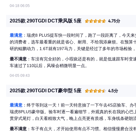
气：前脸采用大尺寸进气格栅，搭配犀利的大灯组，营造出强烈的
04-18 06:05
设计简洁大方，整体外观设计符合当下审美潮流。 最不满意之处隔
显，影响了车内的静谧性。建议厂家在隔音材料上进一步优化。车
2025款 290TGDI DCT乘风版 5座
4.75分
车机系统偶尔会出现卡顿现象，希望厂家能够通过软件升级改善。
长时间驾驶容易感到疲劳。建议增加座椅的腰部调节功能。 总结瑞虎
最满意
：瑞虎8 PLUS提车快一段时间了，跑了一段距离了，今天
SUV，空间、动力、配置等方面表现出色，适合家庭用户和追求性
的消费者，选车最看重的就是省心、耐用、不给我添麻烦。在预算十多
现令人满意。
研的鲲鹏动力，1.6T就有197马力，关键是经过了多年的市场检
这一点。市区起步轻快顺畅，中后段加速动力充沛，满载开空调跑
最不满意
：车没有完全好的，小瑕疵还是有的，就是低速跟车时变
外的是油耗表现，综合下来稳定在8.5L/100km左右，跑高速能降
车速过了110以后，风噪会稍微明显一点。
概五毛多，给我省了不少心，主要是省了钱。然后就是这车空间真
人也不拥挤，头部还有一拳多余量。后备箱容积真的大，逢年过节
04-05 09:43
几乎纯平，还有很大位置，搬家或者自驾露营都能派上用场。车内的
过限宽时帮了我大忙，语音空调这些日常功能也都很顺手。
2025款 290TGDI DCT豪华型 5座
4.5分
最满意
：终于等到这一天！前一天特意抽了一下午去4S店验车、办手
瑞虎8PLUS豪华版。验车时逐一看遍细节，外观真的长在我的心巴
贯穿式尾灯，白天看精致大气，晚上点亮更有质感，车身线条硬朗
车漆是我选的浅色系，在灯光下质感细腻，没有任何色差和划痕。
最不满意
：车子有点大，才开始使用有点不习惯。相信慢慢磨合没