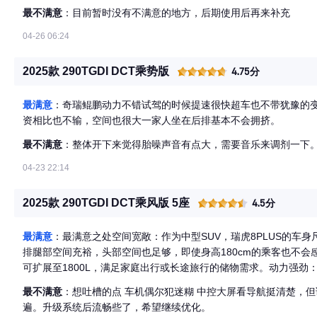
最不满意
：目前暂时没有不满意的地方，后期使用后再来补充
04-26 06:24
2025款 290TGDI DCT乘势版
4.75分
最满意
：奇瑞鲲鹏动力不错试驾的时候提速很快超车也不带犹豫的
资相比也不输，空间也很大一家人坐在后排基本不会拥挤。
最不满意
：整体开下来觉得胎噪声音有点大，需要音乐来调剂一下
04-23 22:14
2025款 290TGDI DCT乘风版 5座
4.5分
最满意
：最满意之处空间宽敞：作为中型SUV，瑞虎8PLUS的车身尺寸为
排腿部空间充裕，头部空间也足够，即使身高180cm的乘客也不会
可扩展至1800L，满足家庭出行或长途旅行的储物需求。动力强劲：
峰值扭矩290牛·米，匹配7速双离合变速箱。 日常驾驶中，动力
最不满意
：想吐槽的点 车机偶尔犯迷糊 中控大屏看导航挺清楚，但语音助手偶尔耳背，喊“小奇开空调”得重复两三
能提供足够的动力支持。 配置丰富：配备12.3英寸中控屏、全景
遍。升级系统后流畅些了，希望继续优化。
置，提升了驾乘舒适性和便利性。车机系统支持CarPlay和CarLife