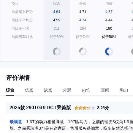
项目
综合
外观
内饰
当前车系评分
4.64
4.71
4.57
同级车平均分
4.59
4.74
4.44
同级车排名
211
264
180
与同级车对比
低于59%
低于74%
优于50%
低
评价详情
综合
优点
缺点
外观
内饰
空间
动力
2025款 290TGDI DCT乘势版
3.25分
最满意
：1.6T的动力相当满意，197匹马力，之前的瑞虎3仅为1
尬。之前买瑞虎3也是在这家店，售后服务很满意，换车依然选择他