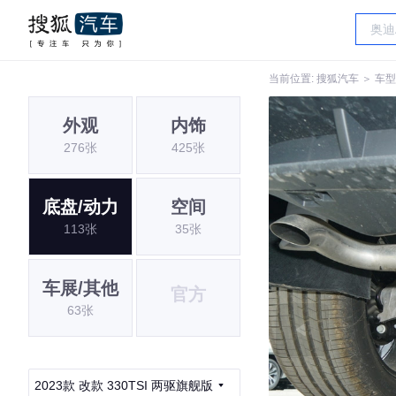
当前位置:
搜狐汽车
＞
车型
外观
内饰
276张
425张
底盘/动力
空间
113张
35张
车展/其他
官方
63张
2023款 改款 330TSI 两驱旗舰版