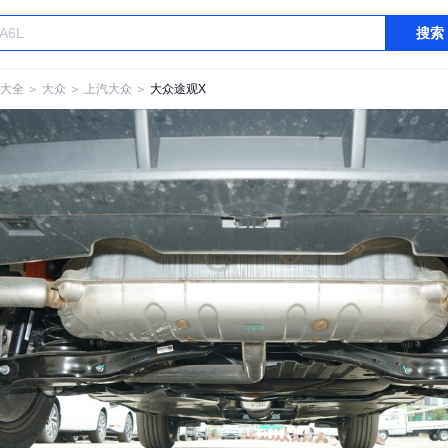
搜索
大全
＞
大众
＞
上汽大众
＞
大众途观X