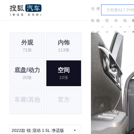
当
搜
车
东
前
狐
型
本
风
＞
＞
＞
＞
位
汽
大
田
本
外观
内饰
置:
车
全
田
71张
113张
底盘/动力
空间
20张
10张
车展/其他
官方
2022款 锐·混动 1.5L 净适版