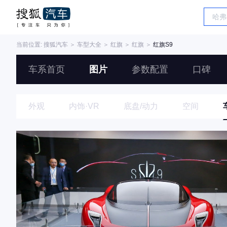
当前位置:
搜狐汽车
＞
车型大全
＞
红旗
＞
红旗
＞
红旗S9
车系首页
图片
参数配置
口碑
外观
内饰·VR
底盘/动力
空间