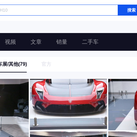
搜索
视频
文章
销量
二手车
车展/其他(79)
官方