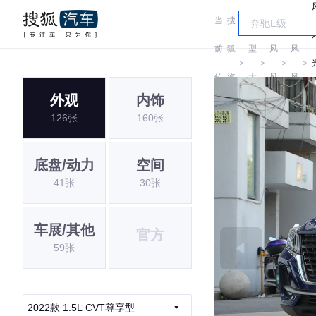
当
搜
车
东
东
前
狐
型
风
风
＞
＞
＞
＞
位
汽
大
风
风
外观
内饰
置:
车
全
光
光
126张
160张
底盘/动力
空间
41张
30张
车展/其他
官方
59张
2022款 1.5L CVT尊享型