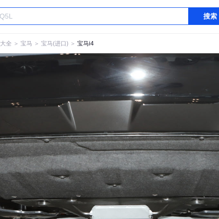
搜索
大全
＞
宝马
＞
宝马(进口)
＞
宝马i4