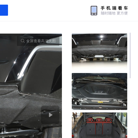
全屏查看高清大图