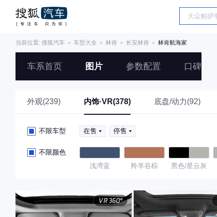
当前位置:
搜狐汽车
＞
车型大全
＞
林肯
＞
长安林肯
＞
林肯航海家
车系首页
图片
参数配置
口碑
外观(239)
内饰·VR(378)
底盘/动力(92)
不限车型
在售
停售
不限颜色
浅湾蓝
羚羊谷棕
黑色/星云灰