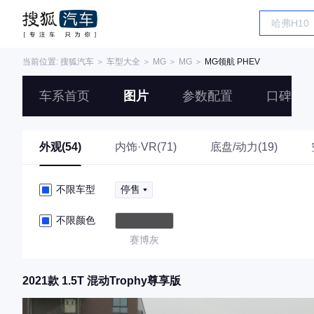
当前位置:
搜狐汽车
＞
车型大全
＞
MG
＞
MG
＞
MG领航 PHEV
车系首页
图片
参数配置
口碑
外观(54)
内饰·VR(71)
底盘/动力(19)
不限车型
停售
不限颜色
赛博灰
2021款 1.5T 混动Trophy尊享版