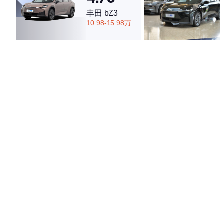
丰田 bZ3
10.98-15.98万