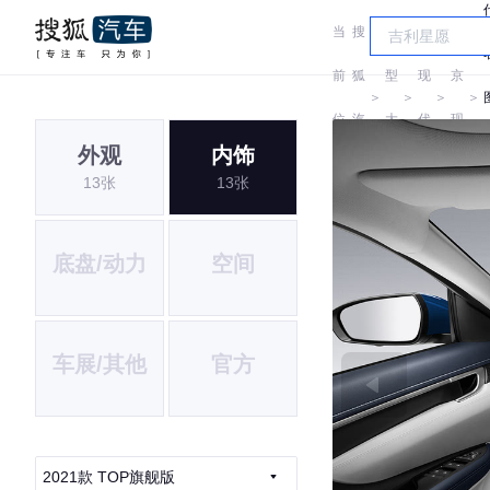
当
搜
车
北
前
狐
型
现
京
＞
＞
＞
＞
位
汽
大
代
现
外观
内饰
置:
车
全
代
13张
13张
底盘/动力
空间
车展/其他
官方
2021款 TOP旗舰版