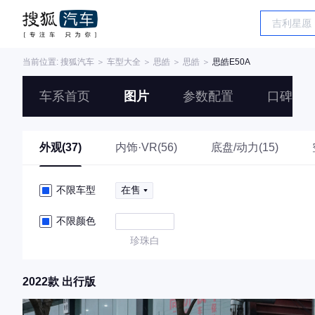
当前位置:
搜狐汽车
＞
车型大全
＞
思皓
＞
思皓
＞
思皓E50A
车系首页
图片
参数配置
口碑
外观(37)
内饰·VR(56)
底盘/动力(15)
不限车型
在售
不限颜色
珍珠白
2022款 出行版