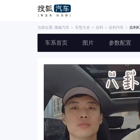
当前位置:
搜狐汽车
＞
车型大全
＞
吉利
＞
吉利汽车
＞
吉利K
车系首页
图片
参数配置