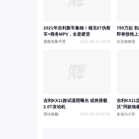
2021年吉利新车集锦！领克07伪装
789万起 
车+商务MPV，全是硬货
即将惊艳上
显眼包集中营
2021-09-22 23:56
生活放映室
吉利KX11路试谍照曝光 或将搭载
吉利KX1
2.0T发动机
沃”同款格
雪仇映颖
2021-03-24 07:41
多动力小车