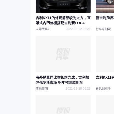
吉利KX11的外观前部较为大方，直
新吉利跨界
瀑式内凹格栅搭配吉利新LOGO
人际故事汇
2022-03-12 02:21
行车今朝说
海外销量同比增长超六成，吉利加
吉利KX1
码俄罗斯市场 明年推两款新车
蓝鲸新闻
2021-12-28 06:29
春风剑在手