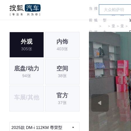
当
搜
车
比
比
前
狐
型
＞
＞
亚
＞
亚
＞
位
汽
大
迪
迪
外观
内饰
置:
车
全
305张
403张
底盘/动力
空间
94张
38张
官方
车展/其他
37张
2025款 DM-i 112KM 尊荣型