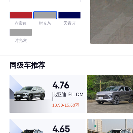
赤帝红
时光灰
天青蓝
时光灰
4.75
同级车推荐
4.76
·外观表现一般，低于52%同级车
·内饰表现较为优秀，优于63%同级车
比亚迪 宋L DM-
·空间表现较为优秀，优于64%同级车
i
13.98-15.68万
4.65