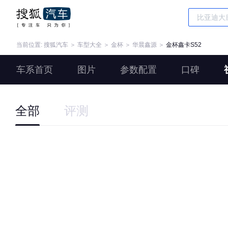
当前位置:
搜狐汽车
＞
车型大全
＞
金杯
＞
华晨鑫源
＞
金杯鑫卡S52
车系首页
图片
参数配置
口碑
全部
评测