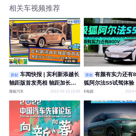
相关车视频推荐
03:45
车闻快报 | 宾利新添越长
有颜有实力还有80
原创
原创
轴距版首发亮相 轴距加长
狐阿尔法S5试驾体验
180mm
搜狐汽车
2022-05-10 16:00
E电园
2024-