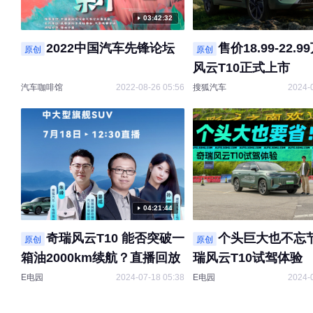
03:42:32
2022中国汽车先锋论坛
售价18.99-22.9
原创
原创
风云T10正式上市
汽车咖啡馆
2022-08-26 05:56
搜狐汽车
2024-
04:21:44
奇瑞风云T10 能否突破一
个头巨大也不忘节
原创
原创
箱油2000km续航？直播回放
瑞风云T10试驾体验
E电园
2024-07-18 05:38
E电园
2024-