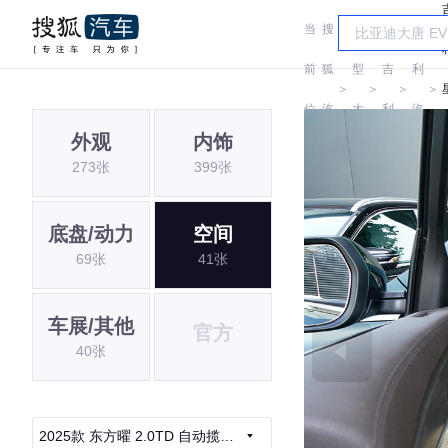
当
搜
车
吉
前
狐
型
吉
利
＞
＞
＞
＞
位
汽
大
利
汽
外观
内饰
置:
车
全
车
273张
399张
底盘/动力
空间
69张
41张
车展/其他
官方
40张
2025款 东方曜 2.0TD 自动揽星