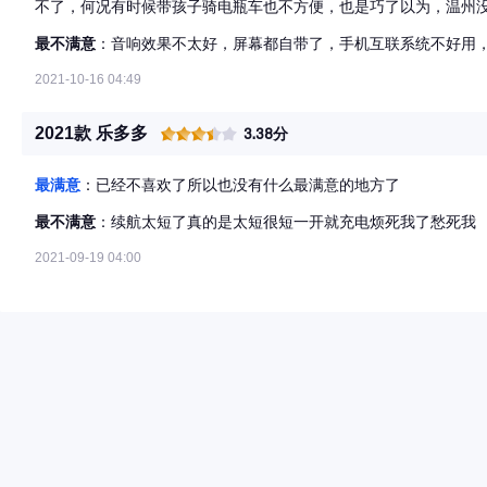
不了，何况有时候带孩子骑电瓶车也不方便，也是巧了以为，温州
家卖新能源的，进去试驾了一下，现在感觉同类车型这种电动车都
最不满意
：音响效果不太好，屏幕都自带了，手机互联系统不好用
一下电，最重要的是家里也可以充，因为家里充电比较方便，现在
老公的礼品
2021-10-16 04:49
2021款 乐多多
3.38分
最满意
：已经不喜欢了所以也没有什么最满意的地方了
最不满意
：续航太短了真的是太短很短一开就充电烦死我了愁死我
2021-09-19 04:00