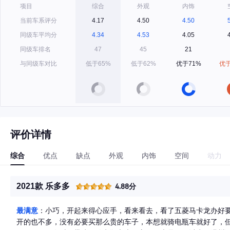
项目
综合
外观
内饰
当前车系评分
4.17
4.50
4.50
同级车平均分
4.34
4.53
4.05
同级车排名
47
45
21
与同级车对比
低于65%
低于62%
优于71%
优于
评价详情
综合
优点
缺点
外观
内饰
空间
动力
2021款 乐多多
4.88分
最满意
：小巧，开起来得心应手，看来看去，看了五菱马卡龙办好
开的也不多，没有必要买那么贵的车子，本想就骑电瓶车就好了，