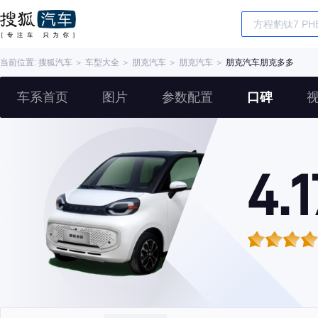
当前位置:
搜狐汽车
＞
车型大全
＞
朋克汽车
＞
朋克汽车
＞
朋克汽车朋克多多
车系首页
图片
参数配置
口碑
4.1