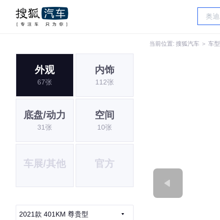
当前位置:
搜狐汽车
＞
车型
外观
内饰
67张
112张
底盘/动力
空间
31张
10张
车展/其他
官方
2021款 401KM 尊贵型