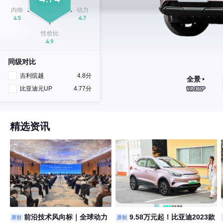
同级对比
吉利缤越
4.8分
全景
比亚迪元UP
4.77分
精选资讯
前沿技术风向标｜全球动力
9.58万元起！比亚迪2023款
原创
原创