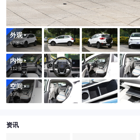
外观
67张
内饰
112张
空间
10张
资讯