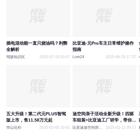
插电混动能一直只烧油吗？利弊
比亚迪-元Pro车主日常维护操作
全解析
指南
驾驶知识区
2025-07-10 00:47
Lom24
2025-06-28 17:37
五大升级！第二代元PLUS智驾
迪空间亲子活动全新升级！四驱
版上市，售11.58万元起
车组装+比亚迪工厂研学，带你玩
转科技周末！
华山论剑
2025-03-05 10:41
比亚迪迪空间郑州馆
2025-02-11 09:17