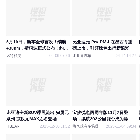
5月19日，新车全球首发！续航
比亚迪元 Pro DM-i 在墨西哥重
430km，斯柯达正式公布！约合
磅上市，引领绿色出行新浪潮
20.8万起售，对比一众国产纯电
比特精灵
05-06 07:36
比亚迪汽车
04-14 14:27
SUV，这个定价你看香不香？
比亚迪全新SUV谍照流出 归属元
宝骏悦也两周年版11月7日登
系列 或以元MAX之名登场
场，续航303公里能否成为爆
款？
ITBEAR
2025-12-30 11:12
热气球有多温暖
2025-11-04 09:34