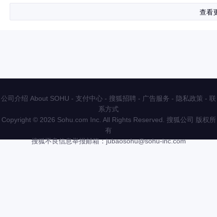
查看
公司介绍 About SOHU
-
支付中心
-
搜狐招聘
-
广告服务
-
隐私政策
-
联
系方式
Copyright
©
2026 Sohu.com Inc. All Rights Reserved. 搜狐公司
版权所
有
搜狐不良信息举报邮箱：
jubaosohu@sohu-inc.com