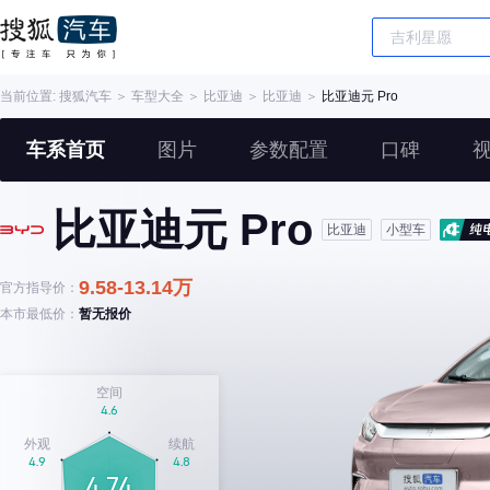
当前位置:
搜狐汽车
＞
车型大全
＞
比亚迪
＞
比亚迪
＞
比亚迪元 Pro
车系首页
图片
参数配置
口碑
比亚迪元 Pro
比亚迪
小型车
9.58-13.14万
官方指导价：
本市最低价：
暂无报价