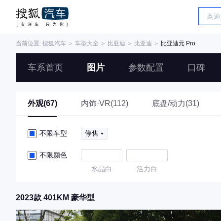
当前位置:
搜狐汽车
＞
车型大全
＞
比亚迪
＞
比亚迪
＞
比亚迪元 Pro
车系首页
图片
参数配置
口碑
外观(67)
内饰·VR(112)
底盘/动力(31)
不限车型
停售
不限颜色
水晶白
活力白
2023款 401KM 豪华型