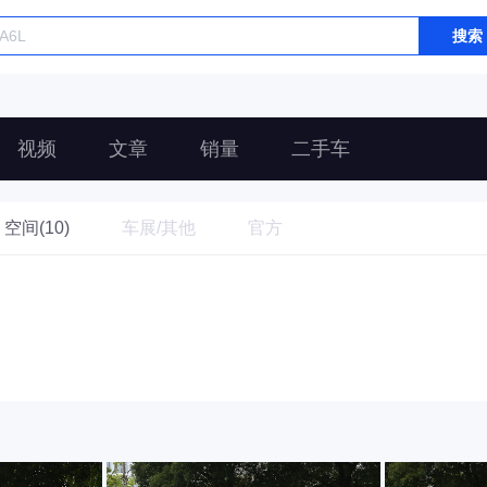
搜索
视频
文章
销量
二手车
空间(10)
车展/其他
官方