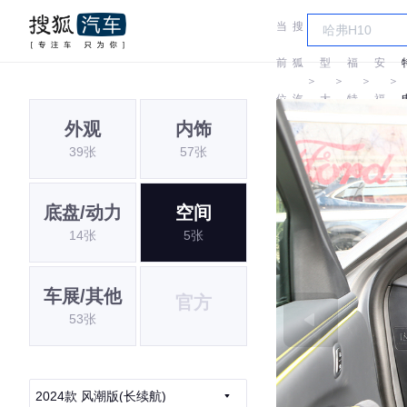
当
搜
车
长
前
狐
型
福
安
＞
＞
＞
＞
位
汽
大
特
福
外观
内饰
置:
车
全
特
39张
57张
底盘/动力
空间
14张
5张
车展/其他
官方
53张
2024款 风潮版(长续航)