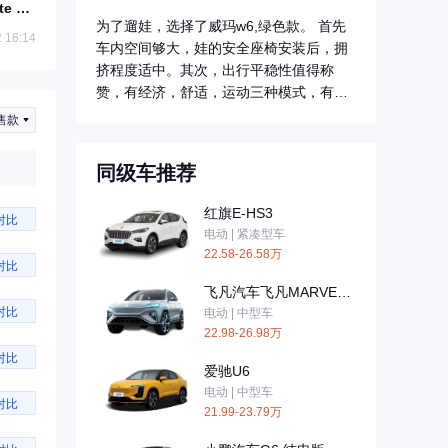
e 3.3
为了遛娃，选择了威玛w6,绿色款。 首先
 16:14
车内空间够大，娃的安全座椅安装后，拥
挤程度适中。其次，出行平稳性值得称
赞，有经济，舒适，运动三种模式，有娃
必然...
售款
同级车推荐
红旗E-HS3
对比
电动 | 紧凑型车
22.58-26.58万
对比
飞凡汽车飞凡MARVEL-
R
对比
电动 | 中型车
22.98-26.98万
对比
爱驰U6
电动 | 中型车
对比
21.99-23.79万