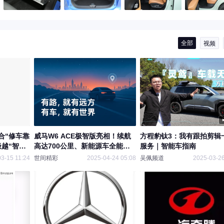
全部
视频
合“修车靠
威马W6 ACE极智版亮相！续航
方程豹钛3：我有跟拍剪辑
越“智驾
高达700公里、新能源车全能王
服务｜智能车指南
损险不
者能否打破常规？
03-15 11:24
世间精彩
2025-04-24 05:08
吴佩频道
2025-03-26
自购流量”