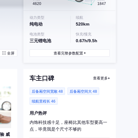
4620
1847
动力类型
续航
纯电动
520km
电池类型
快充/慢充
三元锂电池
0.67h/9.5h
全屏
查看完整参数配置
车主口碑
查看更多
后备厢空间宽敞 48
后备厢空间大 48
续航里程长 46
用户热评
内饰科技感十足，座椅比其他车型要高一
点，毕竟我是个尺寸不够的
验 威