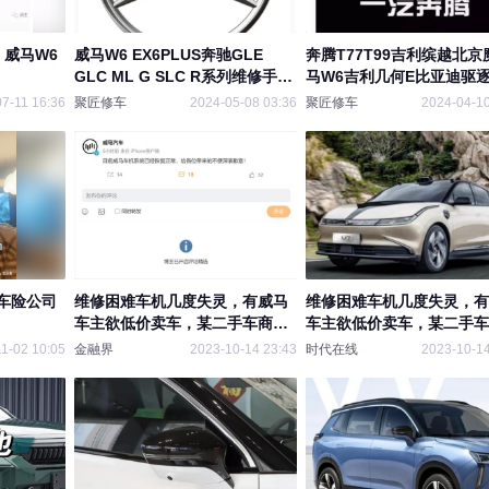
 威马W6
威马W6 EX6PLUS奔驰GLE
奔腾T77T99吉利缤越北京
GLC ML G SLC R系列维修手册
马W6吉利几何E比亚迪驱
电路图册更新
豹维修手册电路图
7-11 16:36
聚匠修车
2024-05-08 03:36
聚匠修车
2024-04-10
车险公司
维修困难车机几度失灵，有威马
维修困难车机几度失灵，有
车主欲低价卖车，某二手车商：
车主欲低价卖车，某二手车
不敢收
不敢收
1-02 10:05
金融界
2023-10-14 23:43
时代在线
2023-10-14