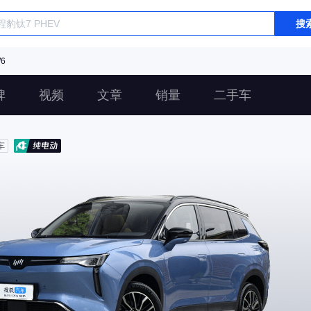
搜
6
碑
视频
文章
销量
二手车
车