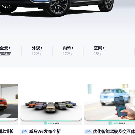
全景
外观
内饰
空间
122张
172张
15张
同比增长
威马W6发布全新
优化智能驾驶及交互体
原创
原创