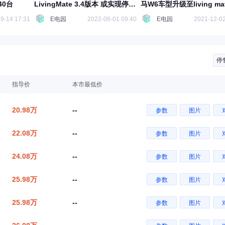
40台
LivingMate 3.4版本 或实现停车
马W6车型升级至living mat
场无人自主停车
版本
9-14 17:31
E电园
2022-06-01 09:40
E电园
2021-12-02
停
指导价
本市最低价
20.98万
--
参数
图片
22.08万
--
参数
图片
24.08万
--
参数
图片
25.98万
--
参数
图片
25.98万
--
参数
图片