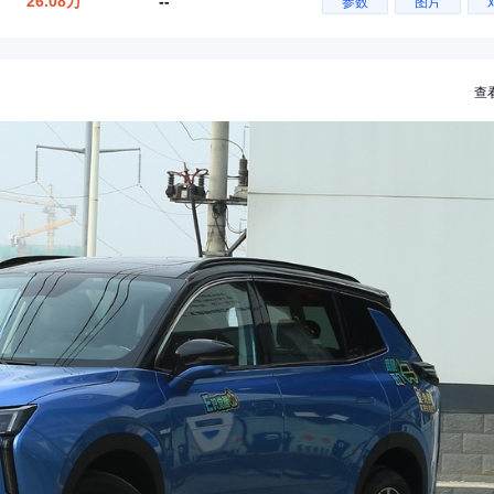
26.08万
--
参数
图片
查