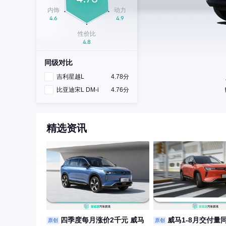
同级对比
吉利星越L
4.78分
比亚迪宋L DM-i
4.76分
精选资讯
四季度每月涨价2千元 威马
威马1-8月交付量
原创
原创