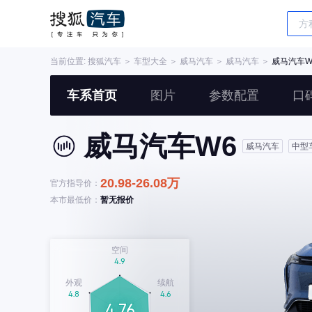
当前位置:
搜狐汽车
＞
车型大全
＞
威马汽车
＞
威马汽车
＞
威马汽车W
车系首页
图片
参数配置
口
威马汽车W6
威马汽车
中型
20.98-26.08万
官方指导价：
本市最低价：
暂无报价