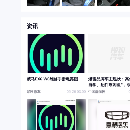
资讯
威马EX6 W6维修手册电路图
爆雷品牌车主现状：高
自学、配件靠闲鱼”，极
成摆设”，威马W6“车
聚匠修车
05-26 03:00
中国能源网
保”，哪吒“每月5.9元