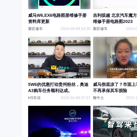
威马W6,EX6电路图册维修手册
吉利缤越 北京汽车魔方
资料库更新
维修手册电路图2023
聚匠修车
2024-09-08 04:30
聚匠修车
2024-0
13:25
5W6的优惠打动贵州粉丝，奥迪
威马彻底凉了？市面上
A3购车任务顺利达成。
不再承保其车损险
HS车语
2024-04-08 07:07
鞭牛士
2023-1