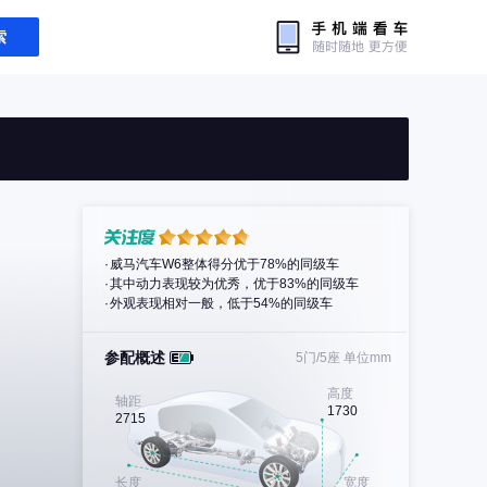
索
威马汽车W6整体得分优于78%的同级车
其中动力表现较为优秀，优于83%的同级车
外观表现相对一般，低于54%的同级车
参配概述
5门/5座
单位mm
高度
轴距
1730
2715
长度
宽度