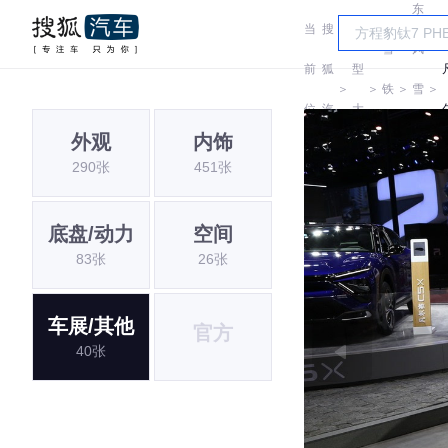
东
当
搜
车
雪
风
前
狐
型
＞
＞
铁
＞
雪
＞
位
汽
大
龙
铁
外观
内饰
置:
车
全
290张
451张
龙
底盘/动力
空间
83张
26张
车展/其他
官方
40张