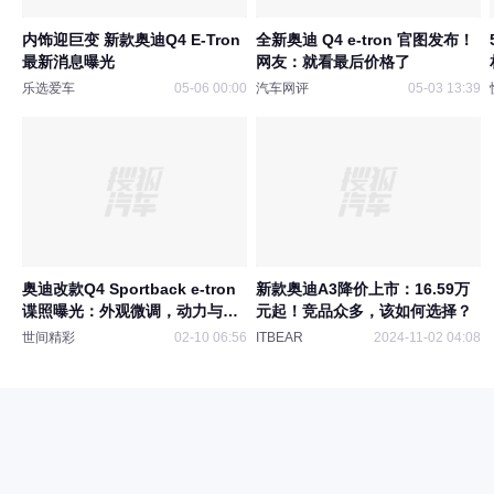
内饰迎巨变 新款奥迪Q4 E-Tron
全新奥迪 Q4 e-tron 官图发布！
最新消息曝光
网友：就看最后价格了
乐选爱车
05-06 00:00
汽车网评
05-03 13:39
奥迪改款Q4 Sportback e-tron
新款奥迪A3降价上市：16.59万
谍照曝光：外观微调，动力与充
元起！竞品众多，该如何选择？
电技术升级
世间精彩
02-10 06:56
ITBEAR
2024-11-02 04:08