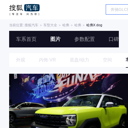
当前位置:
搜狐汽车
＞
车型大全
＞
哈弗
＞
哈弗
＞
哈弗X dog
车系首页
图片
参数配置
口碑
外观
内饰·VR
底盘/动力
空间