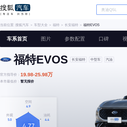
当前位置:
搜狐汽车
＞
车型大全
＞
福特
＞
长安福特
＞
福特EVOS
车系首页
图片
参数配置
口碑
福特EVOS
长安福特
中型车
汽油
19.98-25.98万
官方指导价：
本市最低价：
暂无报价