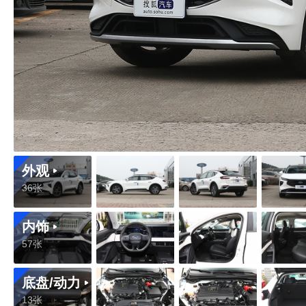
外观
36张
内饰
57张
底盘/动力
13张