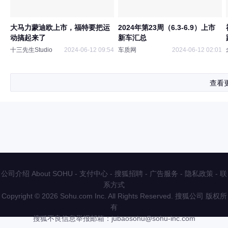
大马力蒙迪欧上市，福特要把运
2024年第23周（6.3-6.9）上市
动搞起来了
新车汇总
十三先生Studio
2024-06-12 09:54
车质网
2024-06-12 02:01
查看
公司介绍 About SOHU
-
支付中心
-
搜狐招聘
-
广告服务
-
隐私政策
-
联
系方式
Copyright
©
2026 Sohu.com Inc. All Rights Reserved. 搜狐公司
版权所
有
搜狐不良信息举报邮箱：
jubaosohu@sohu-inc.com