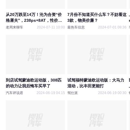
从20万跌至14万！沦为合资“价
7月份不知道买什么车？不妨看这
格屠夫”，238ps+8AT，性价比
3款，物美价廉？
完爆大众途观L
老周来聊车
2024-07-11 10:00
最热车信息
2024-07-01 08:36
到店试驾蒙迪欧运动版，308匹
试驾福特蒙迪欧运动版：大马力
的动力让我后悔车买早了
混动，比丰田更能打
汽车评说君
2024-06-19 04:15
驾仕派
2024-06-19 00:30