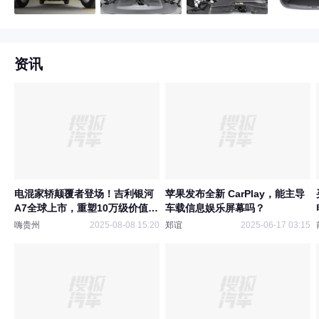
资讯
电混家轿颠覆者登场！吉利银河
苹果发布全新 CarPlay，能主导
A7全球上市，重塑10万级价值标
车载信息娱乐屏幕吗？
杆
嗨贵州
2025-08-08 15:20
郑谊
2025-06-17 03:15