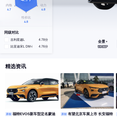
同级对比
吉利星越L
4.78分
全景
比亚迪宋L DM-i
4.76分
精选资讯
福特EVOS新车型定名蒙迪
有望北京车展上市 长安福特
原创
原创