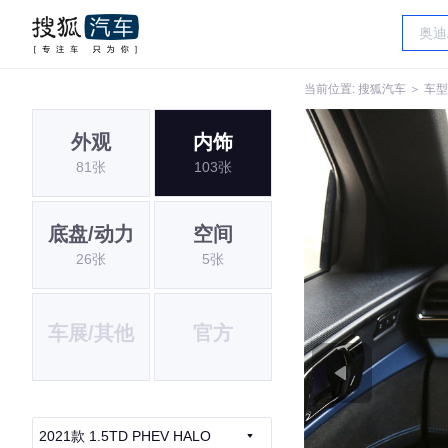
当前位置:
搜狐汽车
＞
车型
外观
内饰
81张
103张
底盘/动力
空间
26张
5张
车展/其他
官方
2021款 1.5TD PHEV HALO