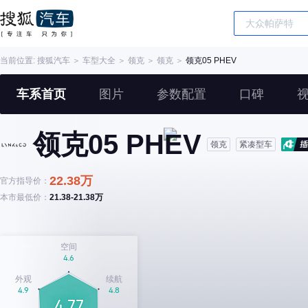
当前位置:
搜狐汽车
＞
车型大全
＞
领克
＞
领克
＞
领克05 PHEV
车系首页
图片
参数配置
口碑
领克05 PHEV
领克
紧凑型车
22.38万
官方指导价：
本市最低价：
21.38-21.38万