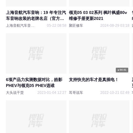
上海音航汽车音响：19 年专注汽
领克05 03 02系列 枫叶枫盛80v
车音响改装的老牌名店（官方信
维修手册更新2021
息全澄清）
上海音航汽车音响改装
05-22 08:58
聚匠修车
2024-08-29 03:18
04:41
6项产品力实测数据对比，皓影
支持快充的车才是真插电！
PHEV与领克05 PHEV选谁
大头说干货
2023-01-04 12:27
耳哥说车
2022-10-21 02:49