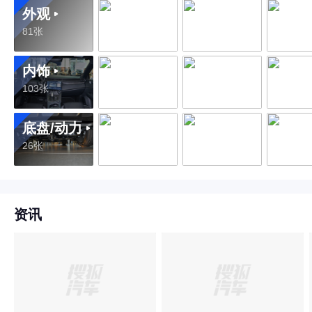
外观
81张
内饰
103张
底盘/动力
26张
资讯