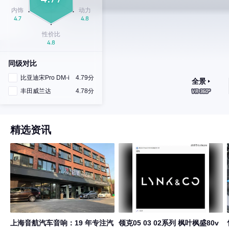
同级对比
比亚迪宋Pro DM-i
4.79分
全景
丰田威兰达
4.78分
精选资讯
上海音航汽车音响：19 年专注汽
领克05 03 02系列 枫叶枫盛80v