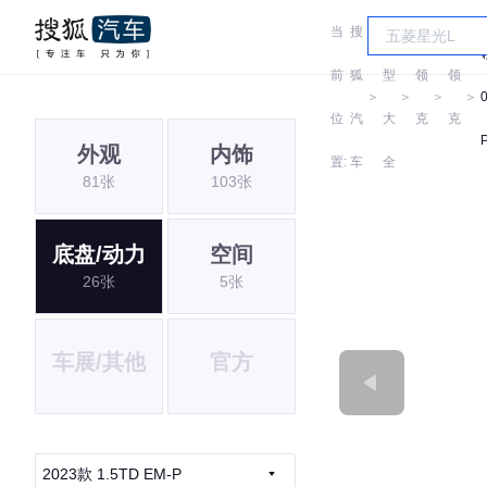
当
搜
车
前
狐
型
领
领
＞
＞
＞
＞
位
汽
大
克
克
外观
内饰
置:
车
全
81张
103张
底盘/动力
空间
26张
5张
车展/其他
官方
2023款 1.5TD EM-P