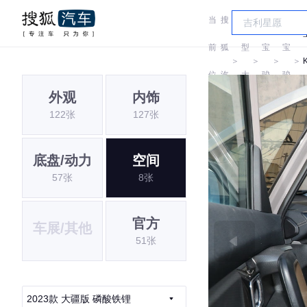
当
搜
车
前
狐
型
宝
宝
＞
＞
＞
＞
位
汽
大
骏
骏
外观
内饰
置:
车
全
122张
127张
底盘/动力
空间
57张
8张
官方
车展/其他
51张
2023款 大疆版 磷酸铁锂