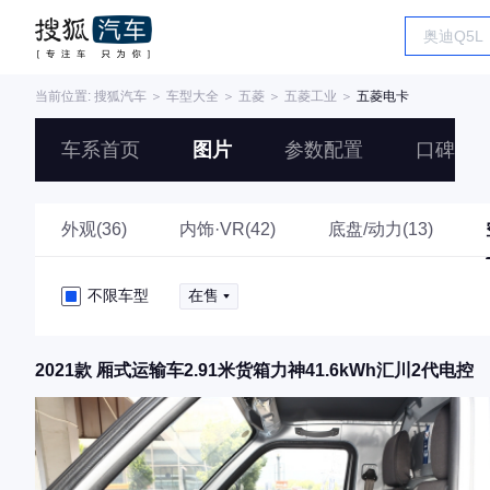
当前位置:
搜狐汽车
＞
车型大全
＞
五菱
＞
五菱工业
＞
五菱电卡
车系首页
图片
参数配置
口碑
外观(36)
内饰·VR(42)
底盘/动力(13)
不限车型
在售
2021款 厢式运输车2.91米货箱力神41.6kWh汇川2代电控