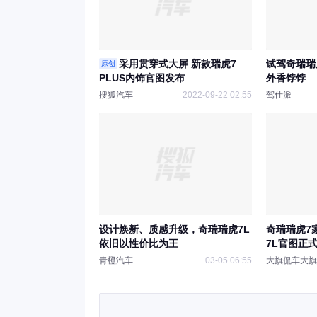
采用贯穿式大屏 新款瑞虎7
试驾奇瑞瑞
原创
PLUS内饰官图发布
外香饽饽
搜狐汽车
2022-09-22 02:55
驾仕派
设计焕新、质感升级，奇瑞瑞虎7L
奇瑞瑞虎7
依旧以性价比为王
7L官图正
尚
青橙汽车
03-05 06:55
大旗侃车大旗