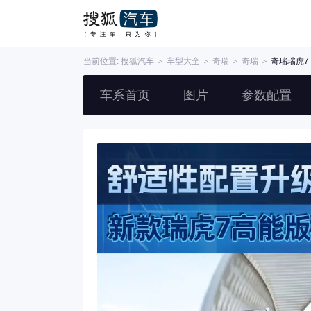
当前位置:
搜狐汽车
＞
车型大全
＞
奇瑞
＞
奇瑞
＞
奇瑞瑞虎7 
车系首页
图片
参数配置