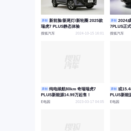
新前脸/新尾灯/新轮圈 2025款
202
原创
原创
瑞虎7 PLUS静态体验
7PLUS正
搜狐汽车
2024-10-15 16:01
搜狐汽车
纯电续航80km 奇瑞瑞虎7
或15.
原创
原创
PLUS新能源14.99万起售！
PLUS新
E电园
2023-03-17 04:05
E电园