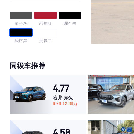
凡版
量子灰
烈焰红
曜石黑
凌厉黑
无畏白
4.59
同级车推荐
·外观表现一般，低于86%同级车
4.77
·内饰表现一般，低于55%同级车
·空间表现一般，低于68%同级车
哈弗 赤兔
8.28-12.38万
4.58