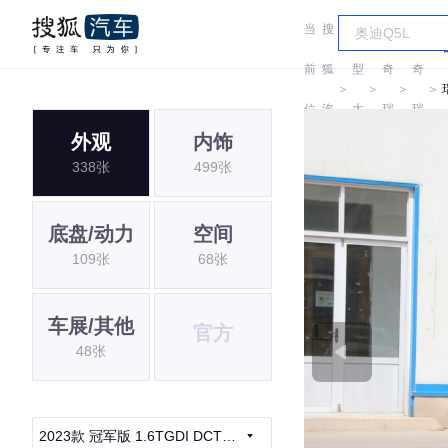
当
搜
车
前
狐
型
奇
奇
＞
＞
＞
＞
位
汽
大
瑞
瑞
外观
内饰
置:
车
全
338张
499张
底盘/动力
空间
109张
68张
车展/其他
官方
48张
2023款 冠军版 1.6TGDI DCT非