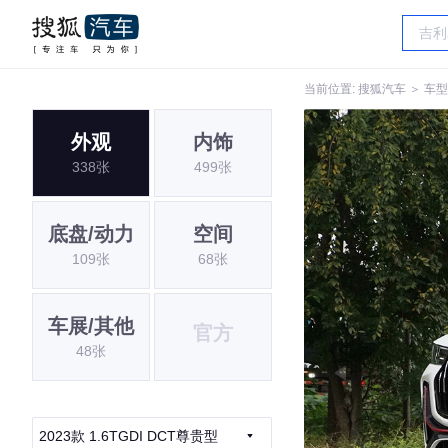
当前位置:
搜狐汽车
＞
车型
外观
内饰
338张
499张
底盘/动力
空间
109张
68张
车展/其他
官方
48张
2023款 1.6TGDI DCT尊贵型