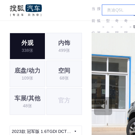
当
搜
车
前
狐
型
奇
奇
＞
＞
＞
＞
位
汽
大
瑞
瑞
外观
内饰
置:
车
全
338张
499张
底盘/动力
空间
109张
68张
车展/其他
官方
48张
2023款 冠军版 1.6TGDI DCT非