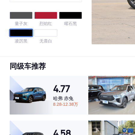
凡版
量子灰
烈焰红
曜石黑
凌厉黑
无畏白
4.59
同级车推荐
·外观表现一般，低于86%同级车
4.77
·内饰表现一般，低于55%同级车
·空间表现一般，低于68%同级车
哈弗 赤兔
8.28-12.38万
4.58