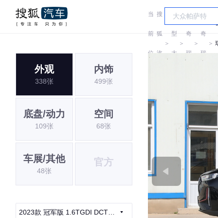
当
搜
车
前
狐
型
奇
奇
＞
＞
＞
＞
位
汽
大
瑞
瑞
外观
内饰
置:
车
全
338张
499张
底盘/动力
空间
109张
68张
车展/其他
官方
48张
2023款 冠军版 1.6TGDI DCT非