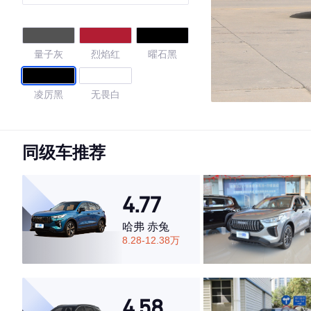
凡版
量子灰
烈焰红
曜石黑
凌厉黑
无畏白
4.59
同级车推荐
·外观表现一般，低于86%同级车
4.77
·内饰表现一般，低于55%同级车
·空间表现一般，低于68%同级车
哈弗 赤兔
8.28-12.38万
4.58