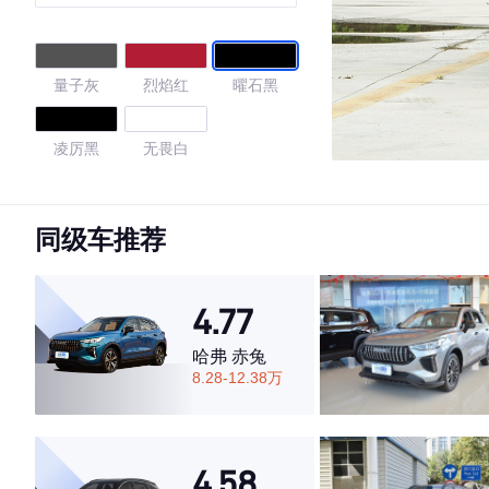
量子灰
烈焰红
曜石黑
凌厉黑
无畏白
4.59
同级车推荐
·外观表现一般，低于86%同级车
4.77
·内饰表现一般，低于55%同级车
·空间表现一般，低于68%同级车
哈弗 赤兔
8.28-12.38万
4.58