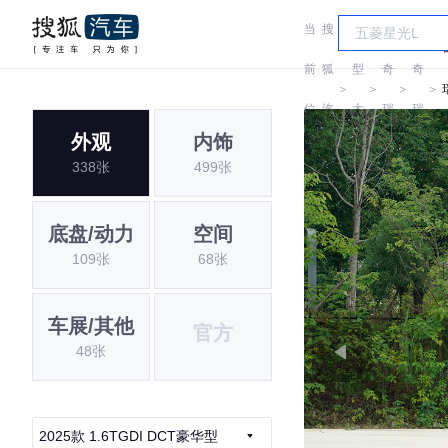
当
搜
车
前
狐
型
奇
奇
＞
＞
＞
＞
位
汽
大
瑞
瑞
外观
内饰
置:
车
全
338张
499张
底盘/动力
空间
109张
68张
车展/其他
官方
48张
2025款 1.6TGDI DCT豪华型