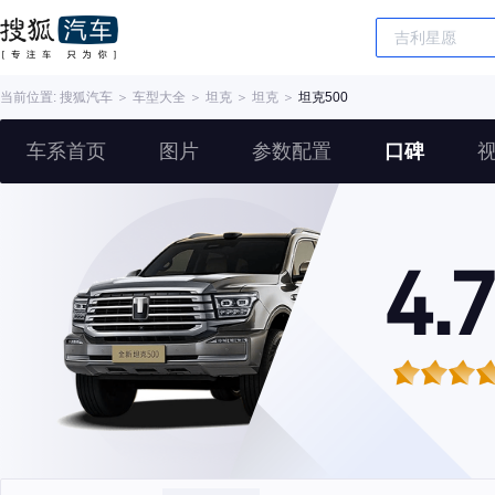
当前位置:
搜狐汽车
＞
车型大全
＞
坦克
＞
坦克
＞
坦克500
车系首页
图片
参数配置
口碑
4.