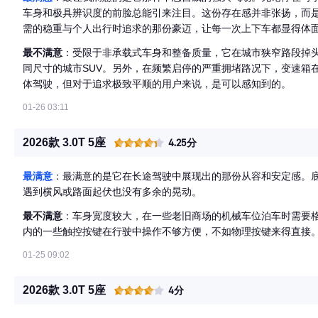
车身和极具辨识度的前脸总能引来注目。这份存在感并非张扬，而
需的稳重与个人出行时追求的那份豪迈，让每一次上下车都显得体面
的。
最不满意
：受限于非承载式车身和整备质量，它在城市狭窄路段掉
同尺寸的城市SUV。另外，在频繁启停的严重拥堵路况下，变速箱
体驾驶，但对于追求极致平顺的用户来说，是可以感知到的。
01-26 03:11
2026款 3.0T 5座
4.25分
最满意
：最满意的是它在长途驾驶中展现出的那份从容和安定感。
遇到横风或路面起伏也没有多余的晃动。
最不满意
：车身宽度较大，在一些老旧商场的机械车位泊车时需要
内的一些触控按键在行驶中操作不够方便，不如物理按键来得直接
01-25 09:02
2026款 3.0T 5座
4分