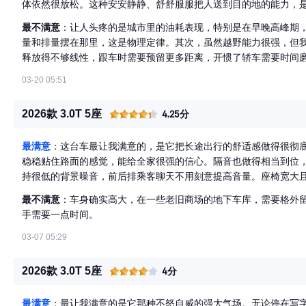
体依然很放松。这种安安静静、舒舒服服把人送到目的地的能力，
次出行都在展现它的高级感。
最不满意
：让人头疼的是城市里的油耗表现，特别是在早晚高峰期
量和排量摆在那里，这是物理定律。其次，虽然越野能力很强，但
释放得不够线性，跟车时需要预留更多距离，开惯了轿车需要时间
03-20 05:51
2026款 3.0T 5座
4.25分
最满意
：这台车最让我满意的，是它把长途出行的舒适感做得很彻
稳稳贴住路面的感觉，能给全家很强的信心。隔音也做得相当到位
持很低的背景噪音，前后排乘客聊天不用刻意提高音量。座椅宽大
靠背角度可调，家人能找到很放松的姿势。
最不满意
：车身确实高大，在一些老旧商场的地下车库，需要格外
手需要一点时间。
03-07 05:29
2026款 3.0T 5座
4分
最满意
：最让我满意的是它那种不怒自威的强大气场。无论停在写