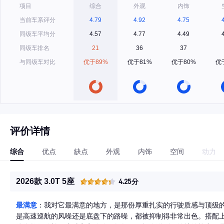
项目
综合
外观
内饰
当前车系评分
4.79
4.92
4.75
同级车平均分
4.57
4.77
4.49
同级车排名
21
36
37
与同级车对比
优于89%
优于81%
优于80%
优
评价详情
综合
优点
缺点
外观
内饰
空间
动力
2026款 3.0T 5座
4.25分
最满意
：我对它最满意的地方，是那份厚重扎实的行驶质感与顶级
是高速巡航的风噪还是底盘下的路噪，都被抑制得非常出色。搭配