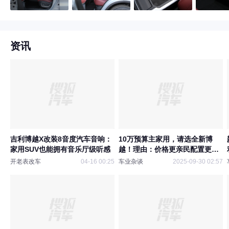
资讯
吉利博越X改装8音度汽车音响：
10万预算主家用，请选全新博
家用SUV也能拥有音乐厅级听感
越！理由：价格更亲民配置更丰
富
开老表改车
04-16 00:25
车业杂谈
2025-09-30 02:57