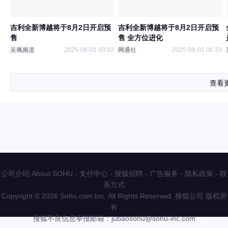
吉利全新博越将于8月2日开启预
吉利全新博越将于8月2日开启预
售
售 全方位进化
吴佩频道
2025-08-01 09:02
网通社
2025-08-01 06:33
查看
公司介绍 About SOHU
-
支付中心
-
搜狐招聘
-
广告服务
-
隐私政策
-
联
系方式
Copyright
©
2026 Sohu.com Inc. All Rights Reserved. 搜狐公司
版权所
有
搜狐不良信息举报邮箱：
jubaosohu@sohu-inc.com