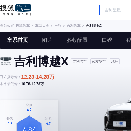
当前位置:
搜狐汽车
＞
车型大全
＞
吉利
＞
吉利汽车
＞
吉利博越X
车系首页
图片
参数配置
口碑
吉利博越X
吉利汽车
紧凑型车
汽油
12.28-14.28万
官方指导价：
本市最低价：
10.78-12.78万