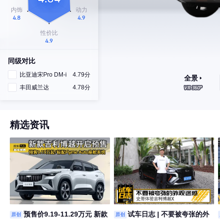
同级对比
比亚迪宋Pro DM-i
4.79分
全景
丰田威兰达
4.78分
精选资讯
预售价9.19-11.29万元 新款
试车日志 | 不要被夸张的外
原创
原创