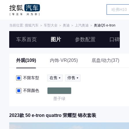
当前位置:
搜狐汽车
＞
车型大全
＞
奥迪
＞
上汽奥迪
＞
奥迪Q5 e-tron
车系首页
图片
参数配置
口碑
外观(109)
内饰·VR(205)
底盘/动力(37)
不限车型
在售
停售
不限颜色
墨子绿
2023款 50 e-tron quattro 荣耀型 锦衣套装