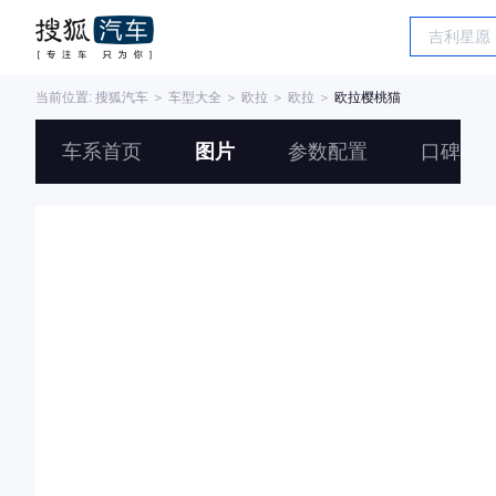
当前位置:
搜狐汽车
＞
车型大全
＞
欧拉
＞
欧拉
＞
欧拉樱桃猫
车系首页
图片
参数配置
口碑