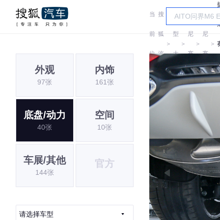
当
搜
车
捷
捷
前
狐
型
尼
尼
＞
＞
＞
＞
位
汽
大
赛
赛
外观
内饰
置:
车
全
思
思
97张
161张
底盘/动力
空间
40张
10张
车展/其他
官方
144张
请选择车型