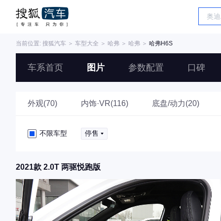
当前位置:
搜狐汽车
＞
车型大全
＞
哈弗
＞
哈弗
＞
哈弗H6S
车系首页
图片
参数配置
口碑
外观(70)
内饰·VR(116)
底盘/动力(20)
不限车型
停售
2021款 2.0T 两驱悦跑版