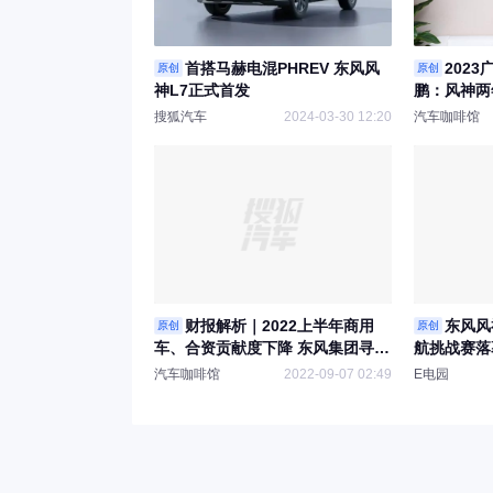
首搭马赫电混PHREV 东风风
2023
原创
原创
神L7正式首发
鹏：风神两
以PHEV为
搜狐汽车
2024-03-30 12:20
汽车咖啡馆
财报解析｜2022上半年商用
东风风
原创
原创
车、合资贡献度下降 东风集团寻找
航挑战赛落幕
新支点
冠
汽车咖啡馆
2022-09-07 02:49
E电园