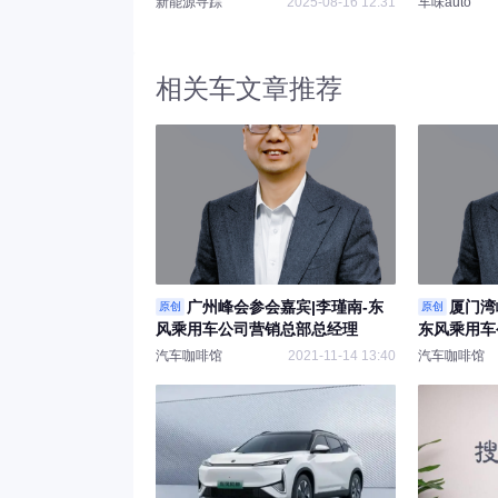
新能源寻踪
2025-08-16 12:31
车味auto
相关车文章推荐
广州峰会参会嘉宾|李瑾南-东
厦门湾
原创
原创
风乘用车公司营销总部总经理
东风乘用车
汽车咖啡馆
2021-11-14 13:40
汽车咖啡馆