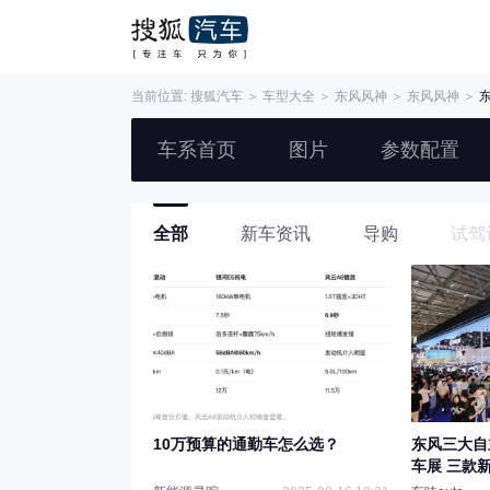
当前位置:
搜狐汽车
＞
车型大全
＞
东风风神
＞
东风风神
＞
车系首页
图片
参数配置
全部
新车资讯
导购
试驾
10万预算的通勤车怎么选？
东风三大自
车展 三款