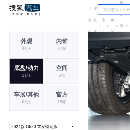
梅
当
搜
车
赛
前
狐
型
奔
＞
＞
＞
德
＞
位
汽
大
驰
斯-
外观
内饰
置:
车
全
41张
67张
EQ
底盘/动力
空间
11张
5张
车展/其他
官方
68张
18张
2024款 G580 首发特别版