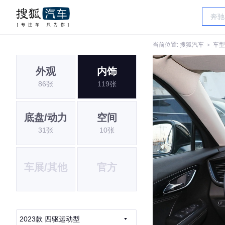
当前位置:
搜狐汽车
＞
车型
外观
内饰
86张
119张
底盘/动力
空间
31张
10张
车展/其他
官方
2023款 四驱运动型