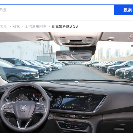
搜索
大全
＞
别克
＞
上汽通用别克
＞
别克昂科威S GS