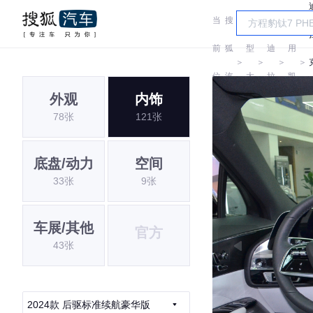
当
搜
车
凯
通
前
狐
型
迪
用
＞
＞
＞
＞
位
汽
大
拉
凯
I
外观
内饰
置:
车
全
克
迪
78张
121张
拉
克
底盘/动力
空间
33张
9张
车展/其他
官方
43张
2024款 后驱标准续航豪华版