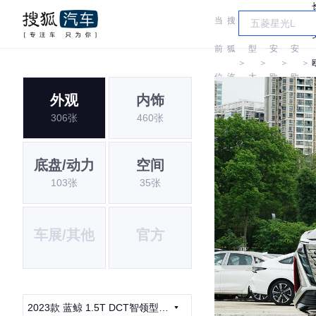
当
搜
车
长
长
前
狐
型
安
安
＞
＞
＞
＞
位
汽
大
欧
欧
外观
内饰
置:
车
全
尚
尚
306张
460张
底盘/动力
空间
103张
35张
车展/其他
官方
2023款 蓝鲸 1.5T DCT智领型城