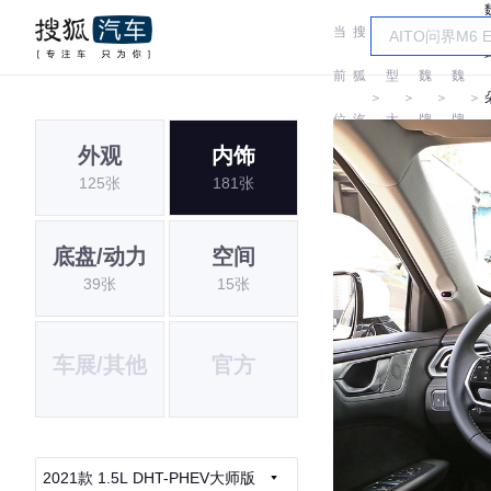
当
搜
车
前
狐
型
魏
魏
＞
＞
＞
＞
位
汽
大
牌
牌
外观
内饰
置:
车
全
125张
181张
底盘/动力
空间
39张
15张
车展/其他
官方
2021款 1.5L DHT-PHEV大师版