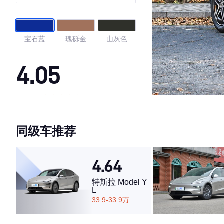
特别版
宝石蓝
瑰砾金
山灰色
4.05
·外观表现一般，低于91%同级车
·内饰表现一般，低于56%同级车
同级车推荐
·空间表现一般，低于100%同级车
4.64
特斯拉 Model Y
L
33.9-33.9万