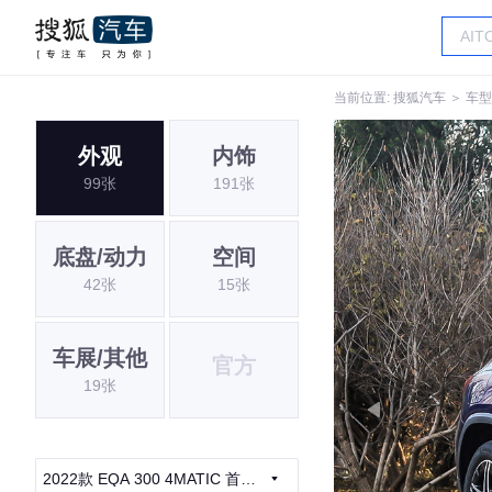
当前位置:
搜狐汽车
＞
车型
外观
内饰
99张
191张
底盘/动力
空间
42张
15张
车展/其他
官方
19张
2022款 EQA 300 4MATIC 首发