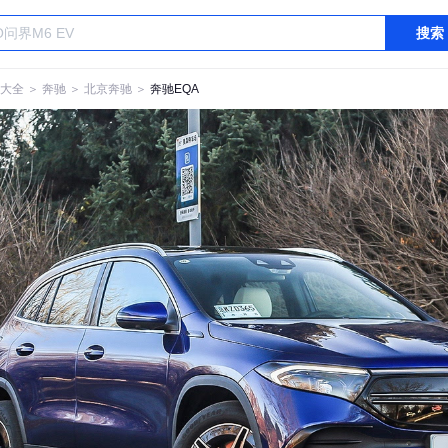
搜索
大全
＞
奔驰
＞
北京奔驰
＞
奔驰EQA