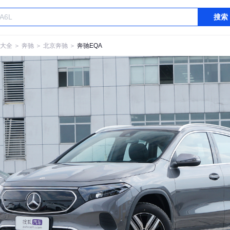
搜索
大全
＞
奔驰
＞
北京奔驰
＞
奔驰EQA