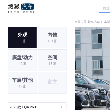
当前位置:
搜狐汽车
＞
车型
外观
内饰
99张
191张
底盘/动力
空间
42张
15张
车展/其他
官方
19张
2023款 EQA 260