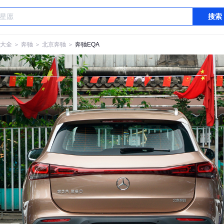
搜索
大全
＞
奔驰
＞
北京奔驰
＞
奔驰EQA