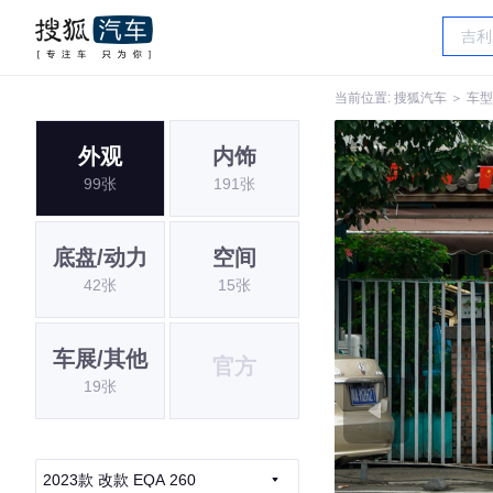
当前位置:
搜狐汽车
＞
车型
外观
内饰
99张
191张
底盘/动力
空间
42张
15张
车展/其他
官方
19张
2023款 改款 EQA 260